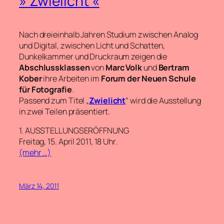
» Zwielicht «
Nach dreieinhalb Jahren Studium zwischen Analog
und Digital, zwischen Licht und Schatten,
Dunkelkammer und Druckraum zeigen die
Abschlussklassen
von
Marc Volk
und
Bertram
Kober
ihre Arbeiten im
Forum der Neuen Schule
für Fotografie
.
Passend zum Titel „
Zwielicht
“ wird die Ausstellung
in zwei Teilen präsentiert.
1. AUSSTELLUNGSERÖFFNUNG
Freitag, 15. April 2011, 18 Uhr.
(mehr …)
März 14, 2011