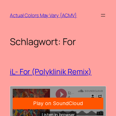
Zum
Inhalt
Actual Colors May Vary {ACMV}
springen
Schlagwort:
For
iL- For (Polyklinik Remix)