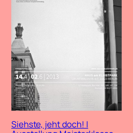
Siehste, jeht doch! |