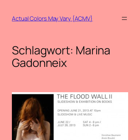
Zum
Inhalt
Actual Colors May Vary {ACMV}
springen
Schlagwort:
Marina
Gadonneix