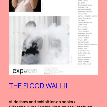
THE FLOOD WALL II
slideshow and exhibition on books /