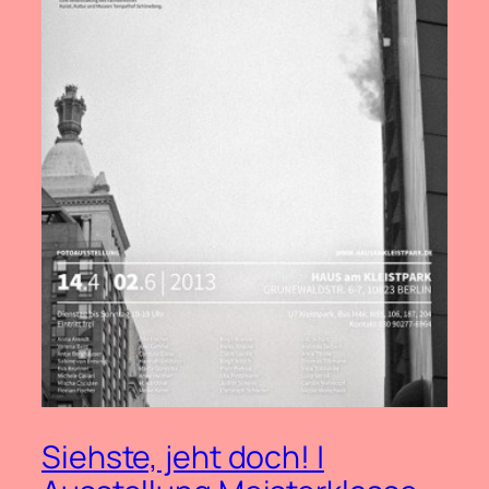
Siehste, jeht doch! |