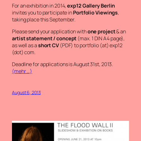
For an exhibition in 2014,
exp12 Gallery Berlin
invites you to participate in
Portfolio Viewings
,
taking place this September.
Please send your application with
one project
& an
artist statement / concept
(max. 1 DIN A4 page),
as well as a
short CV
(PDF) to
portfolio (at) exp12
(dot) com
.
Deadline for applications is August 31st, 2013.
(mehr …)
August 6, 2013