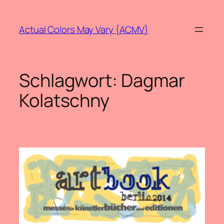
Zum
Inhalt
Actual Colors May Vary {ACMV}
springen
Schlagwort:
Dagmar
Kolatschny