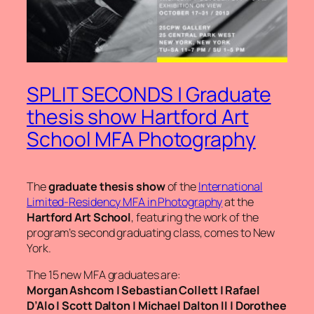
SPLIT SECONDS | Graduate
thesis show Hartford Art
School MFA Photography
The
graduate thesis show
of the
International
Limited-Residency MFA in Photography
at the
Hartford Art School
, featuring the work of the
program’s second graduating class, comes to New
York.
The 15 new MFA graduates are:
Morgan Ashcom | Sebastian Collett | Rafael
D’Alo | Scott Dalton | Michael Dalton II | Dorothee