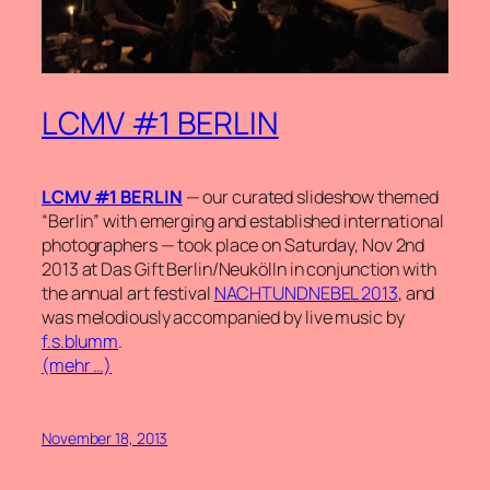
LCMV #1 BERLIN
LCMV #1 BERLIN
— our curated slideshow themed
“Berlin” with emerging and established international
photographers — took place on Saturday, Nov 2nd
2013 at Das Gift Berlin/Neukölln in conjunction with
the annual art festival
NACHTUNDNEBEL 2013
, and
was melodiously accompanied by live music by
f.s.blumm
.
(mehr …)
November 18, 2013